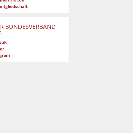
nen Sie tun
itgliedschaft
R BUNDESVERBAND
I
ook
er
agram