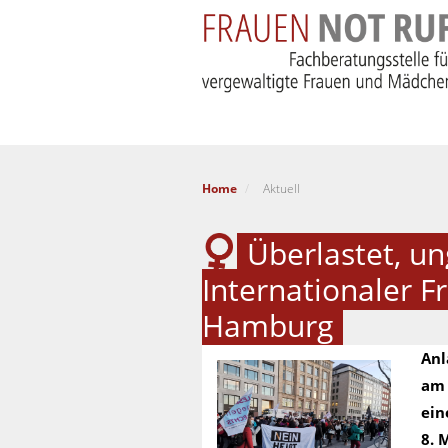
Home
Aktuell
Überlastet, un
Internationaler F
Hamburg
Anl
am 
ein
8. 