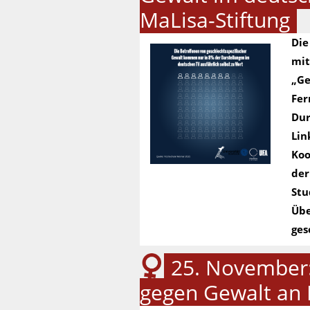
MaLisa-Stiftung
Die
mit
„Ge
Fer
Dur
Lin
Koo
der
Stu
Übe
ges
25. November:
gegen Gewalt an 