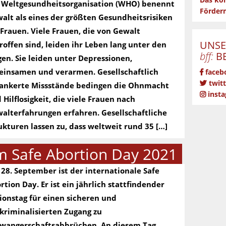
Das kön
 Weltgesundheitsorganisation (WHO) benennt
Förderm
alt als eines der größten Gesundheitsrisiken
 Frauen. Viele Frauen, die von Gewalt
UNSE
roffen sind, leiden ihr Leben lang unter den
bff:
BE
gen. Sie leiden unter Depressionen,
einsamen und verarmen. Gesellschaftlich
faceb
twitt
ankerte Missstände bedingen die Ohnmacht
inst
 Hilflosigkeit, die viele Frauen nach
alterfahrungen erfahren. Gesellschaftliche
ukturen lassen zu, dass weltweit rund 35 […]
m Safe Abortion Day 2021
28. September ist der internationale Safe
rtion Day. Er ist ein jährlich stattfindender
ionstag für einen sicheren und
kriminalisierten Zugang zu
wangerschaftsabbrüchen. An diesem Tag