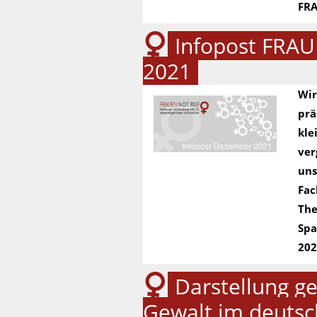
FRA
Infopost FRA
2021
Wir
prä
kle
ver
uns
Fac
The
Spa
202
Darstellung ge
Gewalt im deutsc