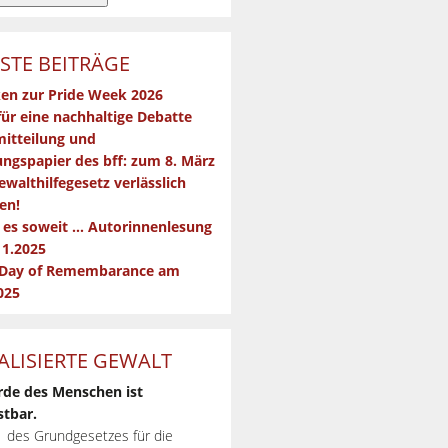
STE BEITRÄGE
en zur Pride Week 2026
für eine nachhaltige Debatte
itteilung und
ngspapier des bff: zum 8. März
ewalthilfegesetz verlässlich
en!
t es soweit … Autorinnenlesung
11.2025
 Day of Remembarance am
025
ALISIERTE GEWALT
rde des Menschen ist
tbar.
 1 des Grundgesetzes für die