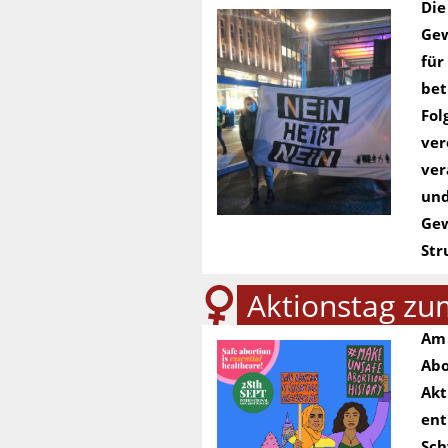
Die
Gew
für
bet
Fol
ver
ver
und
Gew
Str
Aktionstag zu
Am 
Abo
Akt
ent
Sch