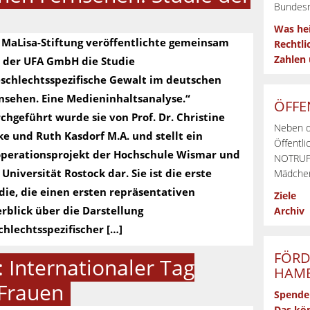
Bundesr
Was he
 MaLisa-Stiftung veröffentlichte gemeinsam
Rechtli
Zahlen
 der UFA GmbH die Studie
schlechtsspezifische Gewalt im deutschen
nsehen. Eine Medieninhaltsanalyse.“
ÖFFE
chgeführt wurde sie von Prof. Dr. Christine
Neben d
ke und Ruth Kasdorf M.A. und stellt ein
Öffentli
perationsprojekt der Hochschule Wismar und
NOTRUFs
 Universität Rostock dar. Sie ist die erste
Mädchen
die, die einen ersten repräsentativen
Ziele
rblick über die Darstellung
Archiv
chlechtsspezifischer […]
FÖRD
 Internationaler Tag
HAMB
Frauen
Spende