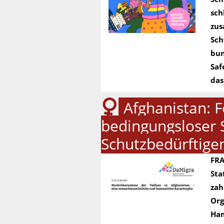
sch
zus
Sch
bun
Saf
das
Afghanistan: 
bedingungsloser S
Schutzbedürftige
FRA
Sta
zah
Org
Ham