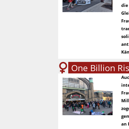
die
Gle
Fra
tra
sol
ant
Käm
One Billion Ri
Auc
int
Fra
Mil
zog
gem
an 