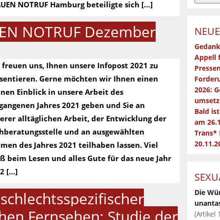
UEN NOTRUF Hamburg beteiligte sich […]
UEN NOTRUF Dezember
NEUE
Gedank
Appell 
 freuen uns, Ihnen unsere Infopost 2021 zu
Pressem
sentieren. Gerne möchten wir Ihnen einen
Forderu
2026: G
inen Einblick in unsere Arbeit des
umsetz
gangenen Jahres 2021 geben und Sie an
Bald is
erer alltäglichen Arbeit, der Entwicklung der
am 26.
hberatungsstelle und an ausgewählten
Trans*
20.11.2
men des Jahres 2021 teilhaben lassen. Viel
ß beim Lesen und alles Gute für das neue Jahr
2 […]
SEXU
Die Wü
schlechtsspezifischer
unantas
hen Fernsehen: Studie der
(Artikel