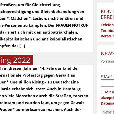
 Straßen, um für Gleichstellung,
KONT
ichberechtigung und Gleichbehandlung von
ERRE
uen*, Mädchen*, Lesben, nicht-binären und
ns-Personen zu kämpfen. Der FRAUEN NOTRUF
Telefon
Termina
idarisiert sich mit den antipatriarchalen,
Beratun
ikapitalistischen und antikolonialistischen
pfen der […]
NEWS
sing 2022
Vorname
h in diesem Jahr am 14. Februar fand der
ernationale Protesttag gegen Gewalt an
E-Mail*
uen* One Billion Rising – zu Deutsch: Eine
liarde erhebt sich, statt. Auch in Hamburg
Mit 
en viele Menschen durch die Straßen, tanzten
akzepti
einsam und wurden laut, um gegen Gewalt
Datensc
Frauen* aufmerksam zu machen. Auch der