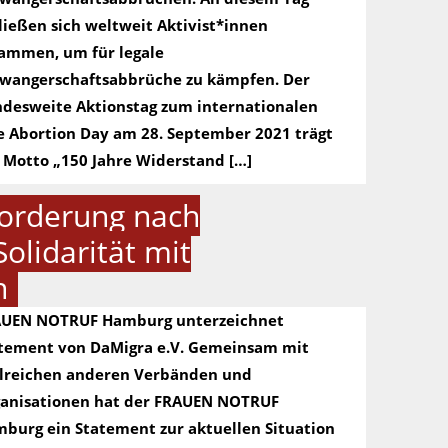
ließen sich weltweit Aktivist*innen
ammen, um für legale
wangerschaftsabbrüche zu kämpfen. Der
desweite Aktionstag zum internationalen
e Abortion Day am 28. September 2021 trägt
 Motto „150 Jahre Widerstand […]
Forderung nach
olidarität mit
n
UEN NOTRUF Hamburg unterzeichnet
tement von DaMigra e.V. Gemeinsam mit
lreichen anderen Verbänden und
anisationen hat der FRAUEN NOTRUF
burg ein Statement zur aktuellen Situation