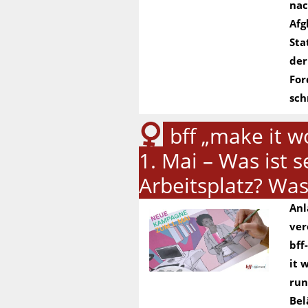
nac
Afg
Sta
der
For
sch
bff „make it 
1. Mai – Was ist 
Arbeitsplatz? Was
Anl
ver
bff
it 
run
Bel