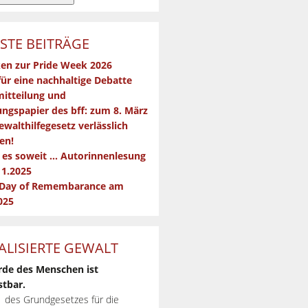
STE BEITRÄGE
en zur Pride Week 2026
für eine nachhaltige Debatte
itteilung und
ngspapier des bff: zum 8. März
ewalthilfegesetz verlässlich
en!
t es soweit … Autorinnenlesung
11.2025
 Day of Remembarance am
025
ALISIERTE GEWALT
rde des Menschen ist
tbar.
 1 des Grundgesetzes für die