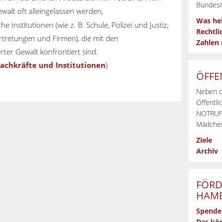
Bundesr
ewalt oft alleingelassen werden,
Was he
he Institutionen (wie z. B. Schule, Polizei und Justiz;
Rechtli
rtretungen und Firmen), die mit den
Zahlen
rter Gewalt konfrontiert sind.
achkräfte und Institutionen
)
ÖFFE
Neben d
Öffentli
NOTRUFs
Mädchen
Ziele
Archiv
FÖRD
HAMB
Spende