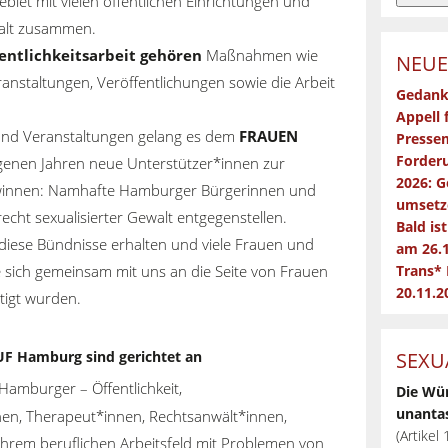
iet mit vielen öffentlichen Einrichtungen und
walt zusammen.
entlichkeitsarbeit gehören
Maßnahmen wie
NEUE
anstaltungen, Veröffentlichungen sowie die Arbeit
Gedank
Appell 
und Veranstaltungen gelang es dem
FRAUEN
Pressem
Forderu
enen Jahren neue Unterstützer*innen zur
2026: G
ewinnen: Namhafte Hamburger Bürgerinnen und
umsetz
recht sexualisierter Gewalt entgegenstellen.
Bald is
diese Bündnisse erhalten und viele Frauen und
am 26.
 sich gemeinsam mit uns an die Seite von Frauen
Trans*
20.11.2
tigt wurden.
SEXU
F Hamburg sind gerichtet an
 Hamburger – Öffentlichkeit,
Die Wü
unantas
innen, Therapeut*innen, Rechtsanwält*innen,
(Artikel
n ihrem beruflichen Arbeitsfeld mit Problemen von