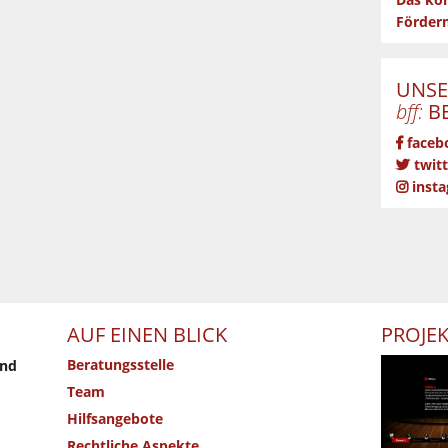
Das kön
Förderm
UNSE
bff:
BE
faceb
twitt
inst
AUF EINEN BLICK
PROJE
Beratungsstelle
und
Team
Hilfsangebote
Rechtliche Aspekte