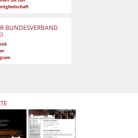
nen Sie tun
itgliedschaft
R BUNDESVERBAND
I
ook
er
agram
KTE