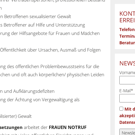
n
KONT
 Betroffenen sexualisierter Gewalt
ERRE
 Betroffener auf Hilfe und Unterstützung
Telefon
erung der Hilfsangebote für Frauen und Mädchen
Termina
Beratun
 Öffentlichkeit über Ursachen, Ausmaß und Folgen
NEWS
rung des öffentlichen Problembewusstseins für die
Vorname
chen und oft auch körperlichen/ physischen Leiden
n und Aufklärungsdefiziten
E-Mail*
ung der Ächtung von Vergewaltigung als
Mit 
isierter) Gewalt
akzepti
Datensc
lsetzungen
arbeitet der
FRAUEN NOTRUF