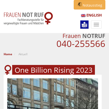
Notausstieg
ENGLISH
Navigat
ein-/au
Frauen
NOTRUF
040-255566
Home
Aktuell
One Billion Rising 2023