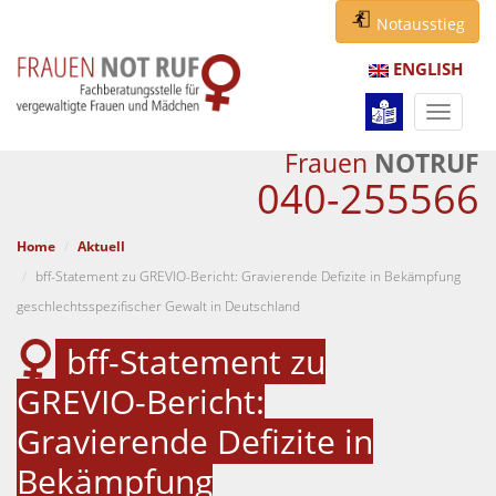
Notausstieg
ENGLISH
Navigat
ein-/au
Frauen
NOTRUF
040-255566
Home
Aktuell
bff-Statement zu GREVIO-Bericht: Gravierende Defizite in Bekämpfung
geschlechtsspezifischer Gewalt in Deutschland
bff-Statement zu
GREVIO-Bericht:
Gravierende Defizite in
Bekämpfung