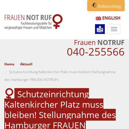
Notausstieg
ENGLISH
Navigat
ein-/au
Frauen
NOTRUF
040-255566
Home
Aktuell
Schutzeinrichtung Kaltenkircher Platz muss bleiben! Stellungnahme
des Hamburger FRAUEN NOTRUFs
Schutzeinrichtung
Kaltenkircher Platz muss
bleiben! Stellungnahme des
Hamburger FRAUEN