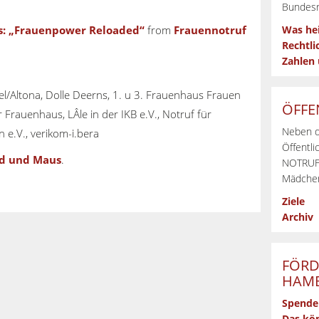
Bundesr
s: „Frauenpower Reloaded“
from
Frauennotruf
Was he
Rechtli
Zahlen
l/Altona, Dolle Deerns, 1. u 3. Frauenhaus Frauen
ÖFFE
Frauenhaus, LÂle in der IKB e.V., Notruf für
Neben d
e.V., verikom-i.bera
Öffentli
d und Maus
.
NOTRUFs
Mädchen
Ziele
Archiv
FÖRD
HAMB
Spende