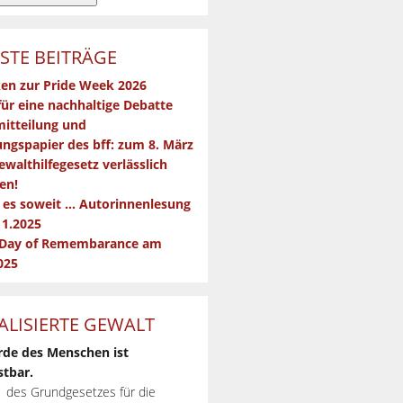
STE BEITRÄGE
en zur Pride Week 2026
für eine nachhaltige Debatte
itteilung und
ngspapier des bff: zum 8. März
ewalthilfegesetz verlässlich
en!
t es soweit … Autorinnenlesung
11.2025
 Day of Remembarance am
025
ALISIERTE GEWALT
rde des Menschen ist
tbar.
 1 des Grundgesetzes für die