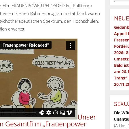
r Film FRAUENPOWER RELOADED im Polittbüro
mit einem kleinen Rahmenprogramm stattfand, waren
NEUE
sychotherapeutischen Spektrum, den Hochschulen,
Gedank
ien erwartet.
Appell 
Pressem
Forderu
2026: G
umsetz
Bald is
am 26.
Trans*
20.11.2
SEXU
Die Wü
Unser
unantas
em Gesamtfilm „Frauenpower
(Artikel