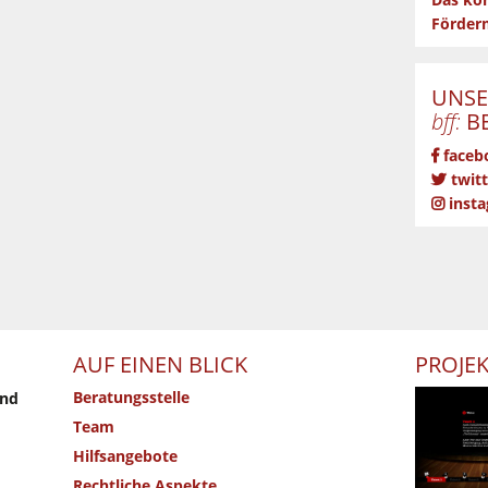
Das kön
Förderm
UNSE
bff:
BE
faceb
twitt
inst
AUF EINEN BLICK
PROJE
Beratungsstelle
und
Team
Hilfsangebote
Rechtliche Aspekte