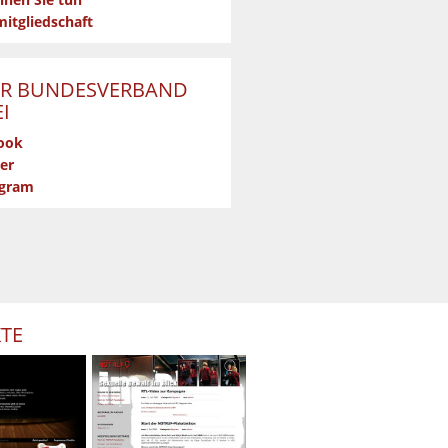
nen Sie tun
itgliedschaft
R BUNDESVERBAND
I
ook
er
agram
KTE