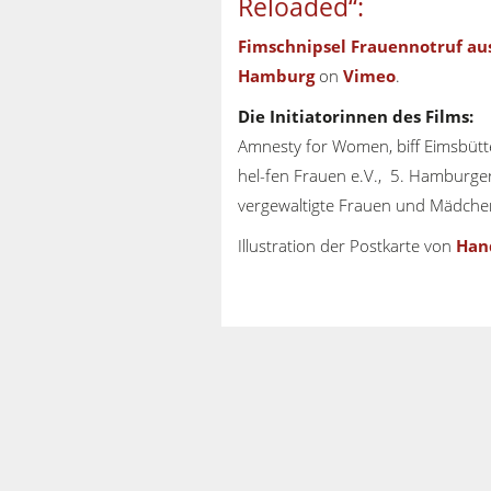
Reloaded“:
Fimschnipsel Frauennotruf au
Hamburg
on
Vimeo
.
Die Initiatorinnen des Films:
Amnesty for Women, biff Eimsbütte
hel-fen Frauen e.V., 5. Hamburger 
vergewaltigte Frauen und Mädchen 
Illustration der Postkarte von
Han