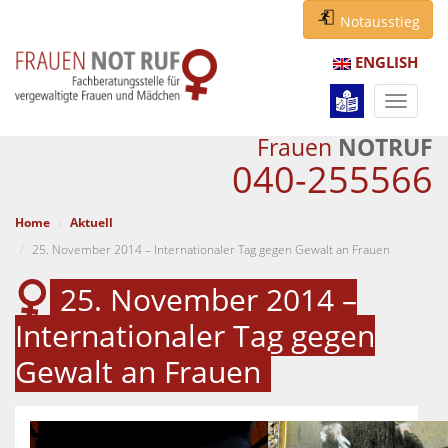
Notausstieg
ENGLISH
Navigat
ein-/au
Frauen
NOTRUF
040-255566
Home
Aktuell
25. November 2014 – Internationaler Tag gegen Gewalt an Frauen
25. November 2014 –
Internationaler Tag gegen
Gewalt an Frauen