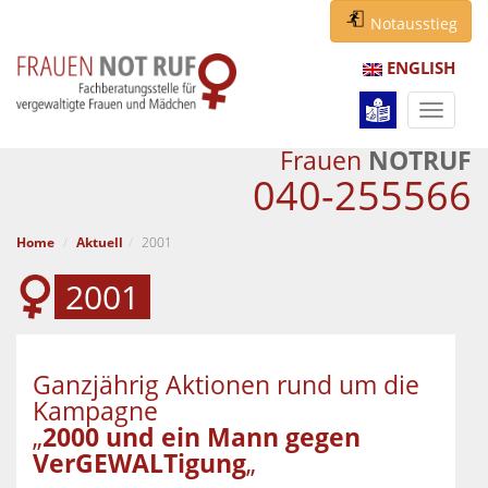
Notausstieg
ENGLISH
Navigat
ein-/au
Frauen
NOTRUF
040-255566
Home
Aktuell
2001
2001
Ganzjährig Aktionen rund um die
Kampagne
„
2000 und ein Mann gegen
VerGEWALTigung
„