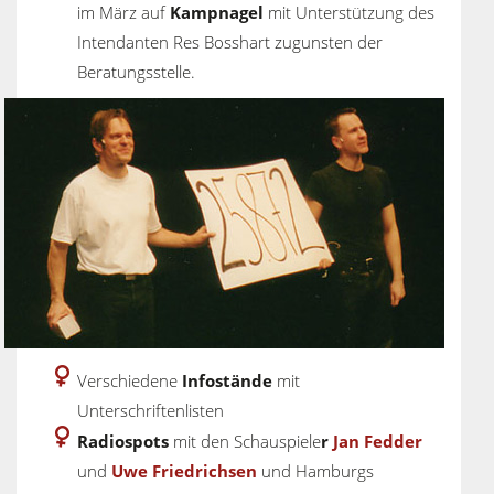
im März auf
Kampnagel
mit Unterstützung des
Intendanten Res Bosshart zugunsten der
Beratungsstelle.
Verschiedene
Infostände
mit
Unterschriftenlisten
Radiospots
mit den Schauspiele
r
Jan Fedder
und
Uwe Friedrichsen
und Hamburgs